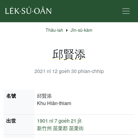
Thâu-ia̍h
Jîn-sū-kàm
邱賢添
2021 nî 12 goe̍h 30
phian-chhip
名號
邱賢添
Khu Hiân-thiam
出世
1901 nî
7 goe̍h 21 ji̍t
新竹州
苗栗郡
苗栗街