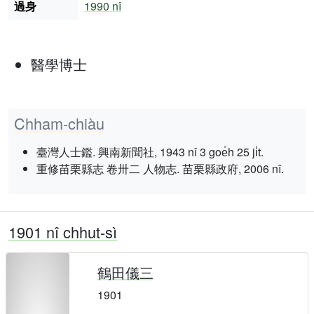
過身
1990 nî
醫學博士
Chham-chiàu
臺灣人士鑑. 興南新聞社, 1943 nî 3 goe̍h 25 ji̍t.
重修苗栗縣志 卷卅二 人物志. 苗栗縣政府, 2006 nî.
1901 nî chhut-sì
鶴田儀三
1901