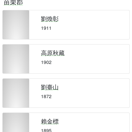
苗栗郡
劉煥彰
1911
高原秋藏
1902
劉臺山
1872
賴金標
1895