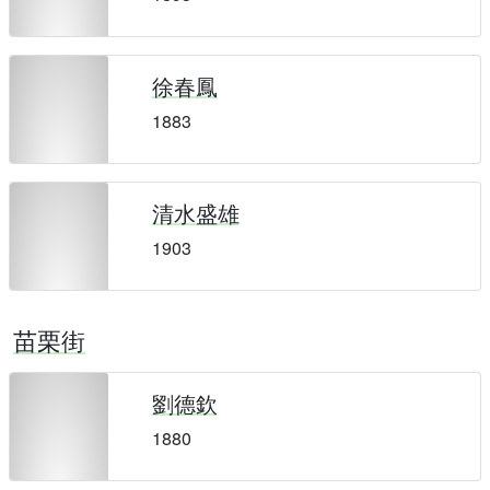
徐春鳳
1883
清水盛雄
1903
苗栗街
劉德欽
1880