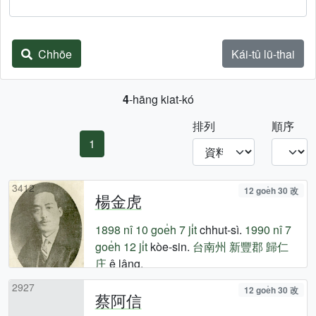
Chhōe
Kái-tû lū-thai
4
-hāng kiat-kó
排列
順序
1
3412
12 goe̍h 30 改
楊金虎
1898 nî
10 goe̍h 7 ji̍t
chhut-sì.
1990 nî
7
goe̍h 12 ji̍t
kòe-sin.
台南州
新豐郡
歸仁
庄
ê lâng.
2927
12 goe̍h 30 改
蔡阿信