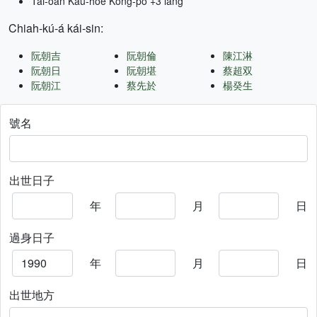
Tâi-oân Kàu-hōe Kong-pò +3 lâng
Chiah-kú-á kái-sin:
阮朝吉
阮朝倫
陳江淋
阮朝日
阮朝堪
蔡超双
阮朝江
蔡先於
楊癸生
號名
出世日子
年
月
日
過身日子
年
月
日
出世地方