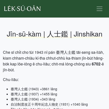
Jîn-sū-kàm | 人士鑑 | Jinshikan
Che sī chi̍t cho͘ tùi 1943 nî pán 臺灣人士鑑 tāi-seng sa-lia̍h,
kiam chham-chiàu kî-tha chhut-chhù ka-thiam jîn-bu̍t hāng-
bo̍k kap lōe-iông ê chu-liāu; chit-má lóng-chóng siu
6702
-ê
jîn-bu̍t.
Chu-liāu:
臺灣人士鑑 (1943) +3861 lâng
臺灣人士鑑 (1937) +1455 lâng
臺灣人士鑑 (1934) +343 lâng
自治制度改正十周年紀念人物史 (1931) +1040 lâng