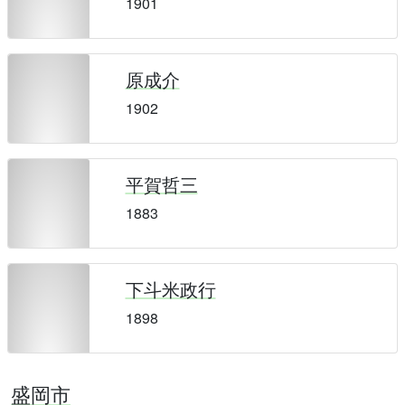
1901
原成介
1902
平賀哲三
1883
下斗米政行
1898
盛岡市