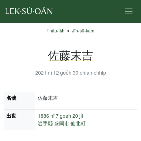
Thâu-ia̍h
Jîn-sū-kàm
佐藤末吉
2021 nî 12 goe̍h 30
phian-chhip
名號
佐藤末吉
出世
1886 nî
7 goe̍h 20 ji̍t
岩手縣
盛岡市
仙北町