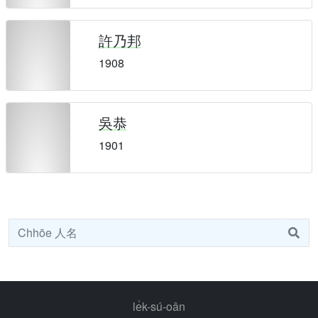
許乃邦
1908
吳恭
1901
le̍k-sú-oân