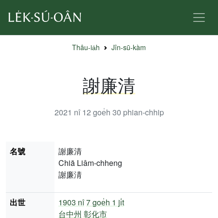
Thâu-ia̍h
Jîn-sū-kàm
謝廉清
2021 nî 12 goe̍h 30
phian-chhip
名號
謝廉清
Chiā Liâm-chheng
謝廉淸
出世
1903 nî
7 goe̍h 1 ji̍t
台中州
彰化市