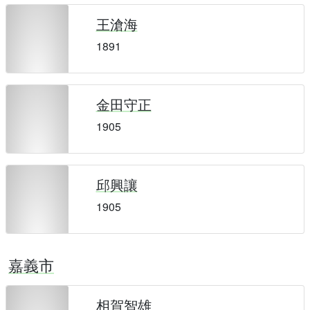
王滄海
1891
金田守正
1905
邱興讓
1905
嘉義市
相賀智雄