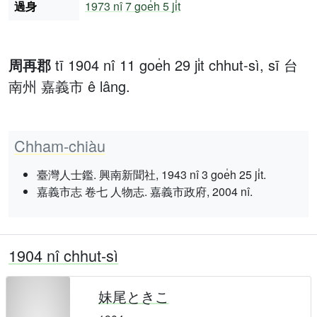
過身
1973 nî
7 goe̍h 5 ji̍t
周再郡
tī 1904 nî 11 goe̍h 29 ji̍t chhut-sì, sī 台
南州 嘉義市 ê lâng.
Chham-chiàu
臺灣人士鑑. 興南新聞社, 1943 nî 3 goe̍h 25 ji̍t.
嘉義市志 卷七 人物志. 嘉義市政府, 2004 nî.
1904 nî chhut-sì
妹尾ときこ