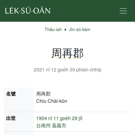
Thâu-ia̍h
Jîn-sū-kàm
周再郡
2021 nî 12 goe̍h 30
phian-chhip
名號
周再郡
Chiu Chài-kūn
出世
1904 nî
11 goe̍h 29 ji̍t
台南州
嘉義市