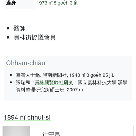
過身
1973 nî
8 goe̍h 3 ji̍t
醫師
員林街協議會員
Chham-chiàu
臺灣人士鑑. 興南新聞社, 1943 nî 3 goe̍h 25 ji̍t.
張瑞和. "
員林興賢吟社研究
." 國立雲林科技大學 漢學
資料整理研究所碩士班, 2007 nî.
1894 nî chhut-sì
辻守昌