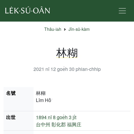
Thâu-ia̍h
Jîn-sū-kàm
林糊
2021 nî 12 goe̍h 30
phian-chhip
名號
林糊
Lîm Hô͘
出世
1894 nî
8 goe̍h 3 ji̍t
台中州
彰化郡
福興庄