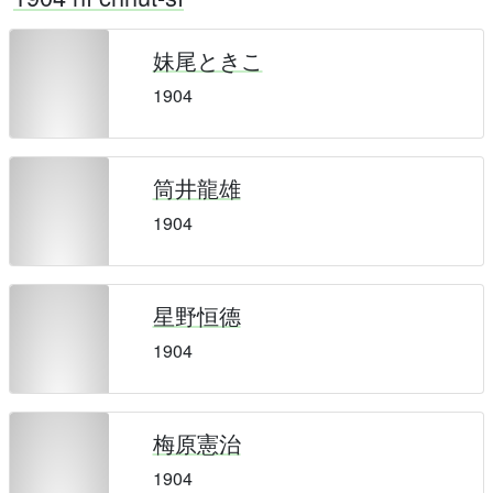
妹尾ときこ
1904
筒井龍雄
1904
星野恒德
1904
梅原憲治
1904