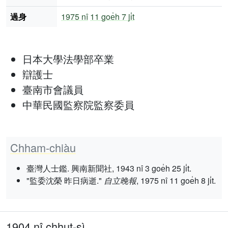
過身
1975 nî
11 goe̍h 7 ji̍t
日本大學法學部卒業
辯護士
臺南市會議員
中華民國監察院監察委員
Chham-chiàu
臺灣人士鑑. 興南新聞社, 1943 nî 3 goe̍h 25 ji̍t.
"監委沈榮 昨日病逝."
自立晚報
, 1975 nî 11 goe̍h 8 ji̍t.
1904 nî chhut-sì