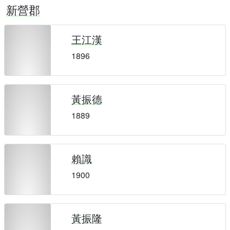
新營郡
王江漢
1896
黃振德
1889
賴識
1900
黃振隆