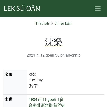
Thâu-ia̍h
Jîn-sū-kàm
沈榮
2021 nî 12 goe̍h 30
phian-chhip
名號
沈榮
Sím Êng
(沈栄)
出世
1904 nî
11 goe̍h 1 ji̍t
台南州
新營郡
新營街