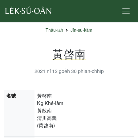
Thâu-ia̍h
Jîn-sū-kàm
黃啓南
2021 nî 12 goe̍h 30
phian-chhip
名號
黃啓南
N̂g Khé-lâm
黃啟南
清川高義
(黄啓南)