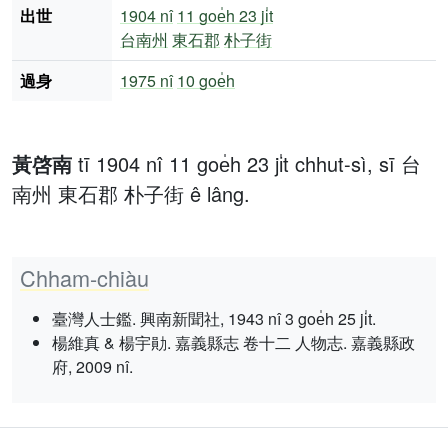
出世
1904 nî
11 goe̍h 23 ji̍t
台南州
東石郡
朴子街
過身
1975 nî
10 goe̍h
黃啓南
tī 1904 nî 11 goe̍h 23 ji̍t chhut-sì, sī 台
南州 東石郡 朴子街 ê lâng.
Chham-chiàu
臺灣人士鑑. 興南新聞社, 1943 nî 3 goe̍h 25 ji̍t.
楊維真 & 楊宇勛. 嘉義縣志 卷十二 人物志. 嘉義縣政
府, 2009 nî.