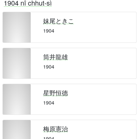
1904 nî chhut-sì
妹尾ときこ
1904
筒井龍雄
1904
星野恒德
1904
梅原憲治
1904