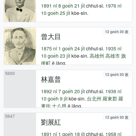
1891 nî
8 goe̍h 21 ji̍t
chhut-sì.
1976 nî
10 goe̍h 25 ji̍t
kòe-sin.
6585
12 goe̍h 30 改
曾大目
1875 nî
1 goe̍h 24 ji̍t
chhut-sì.
1935 nî
10 goe̍h 23 ji̍t
kòe-sin.
高雄州
高雄市
旗
後町
ê lâng.
5650
12 goe̍h 30 改
林嘉普
1892 nî
7 goe̍h 20 ji̍t
chhut-sì.
1936 nî
10 goe̍h 9 ji̍t
kòe-sin.
台北州
羅東郡
羅
東街
十八埒
ê lâng.
5647
12 goe̍h 30 改
劉展紅
1891 nî
1 goe̍h 18 ji̍t
chhut-sì.
1958 nî