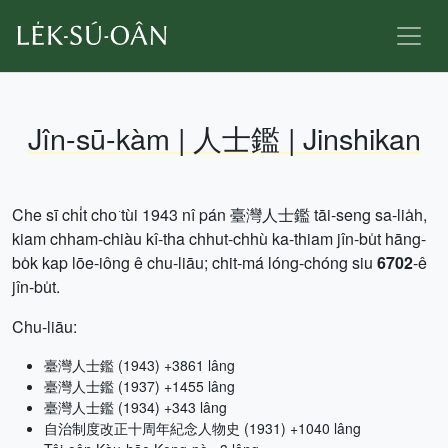
Jîn-sū-kàm | 人士鑑 | Jinshikan
Che sī chi̍t cho͘ tùi 1943 nî pán 臺灣人士鑑 tāi-seng sa-lia̍h,
kiam chham-chiàu kî-tha chhut-chhù ka-thiam jîn-bu̍t hāng-
bo̍k kap lōe-iông ê chu-liāu; chit-má lóng-chóng siu
6702
-ê
jîn-bu̍t.
Chu-liāu:
臺灣人士鑑 (1943) +3861 lâng
臺灣人士鑑 (1937) +1455 lâng
臺灣人士鑑 (1934) +343 lâng
自治制度改正十周年紀念人物史 (1931) +1040 lâng