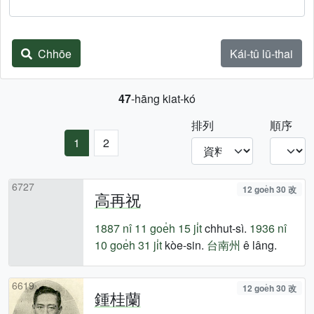
Chhōe
Kái-tû lū-thai
47
-hāng kiat-kó
排列
順序
1
2
6727
12 goe̍h 30 改
高再祝
1887 nî
11 goe̍h 15 ji̍t
chhut-sì.
1936 nî
10 goe̍h 31 ji̍t
kòe-sin.
台南州
ê lâng.
6619
12 goe̍h 30 改
鍾桂蘭