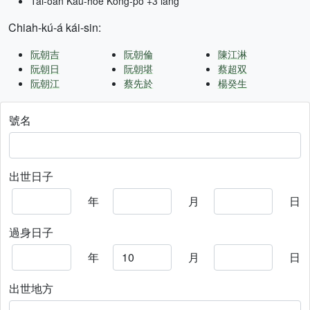
Tâi-oân Kàu-hōe Kong-pò +3 lâng
Chiah-kú-á kái-sin:
阮朝吉
阮朝倫
陳江淋
阮朝日
阮朝堪
蔡超双
阮朝江
蔡先於
楊癸生
號名
出世日子
年
月
日
過身日子
年
月
日
出世地方