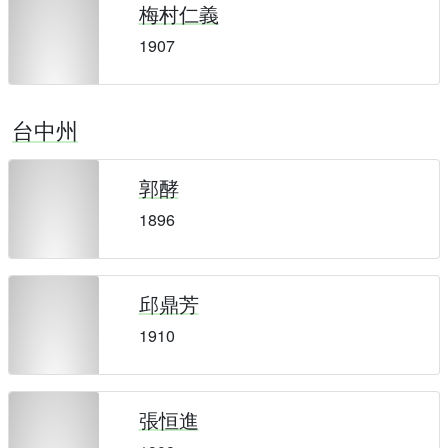
梅村仁義
1907
台中州
郭酵
1896
邱鼎芳
1910
張恒進