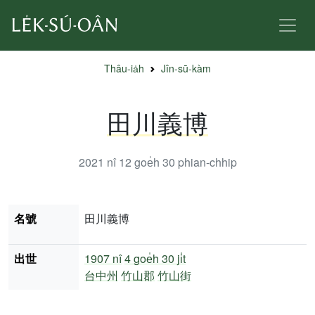
Thâu-ia̍h
Jîn-sū-kàm
田川義博
2021 nî 12 goe̍h 30
phian-chhip
名號
田川義博
出世
1907 nî
4 goe̍h 30 ji̍t
台中州
竹山郡
竹山街