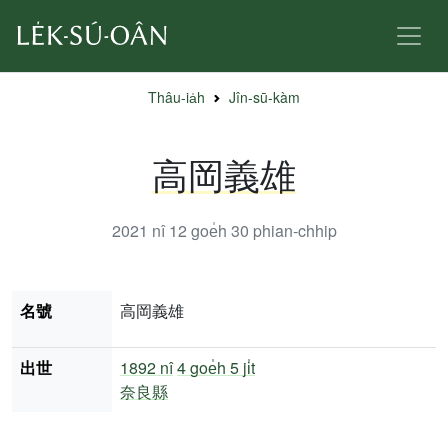
Thâu-ia̍h
Jîn-sū-kàm
高岡義雄
2021 nî 12 goe̍h 30
phian-chhip
名號
高岡義雄
出世
1892 nî
4 goe̍h 5 ji̍t
奈良縣