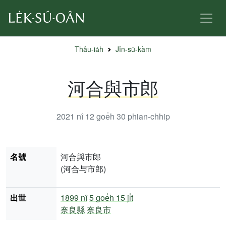
Thâu-ia̍h
Jîn-sū-kàm
河合與市郎
2021 nî 12 goe̍h 30
phian-chhip
名號
河合與市郎
(河合与市郎)
出世
1899 nî
5 goe̍h 15 ji̍t
奈良縣
奈良市