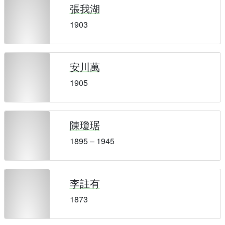
張我湖
1903
安川萬
1905
陳瓊琚
1895 – 1945
李註有
1873