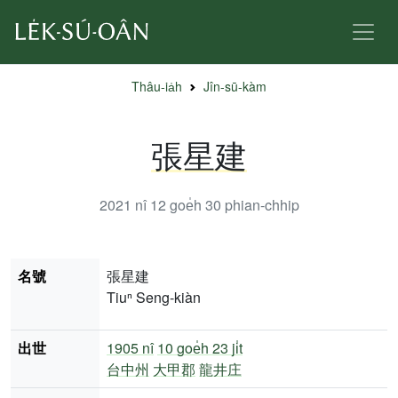
Thâu-ia̍h
Jîn-sū-kàm
張星建
2021 nî 12 goe̍h 30
phian-chhip
名號
張星建
Tiuⁿ Seng-kiàn
出世
1905 nî
10 goe̍h 23 ji̍t
台中州
大甲郡
龍井庄