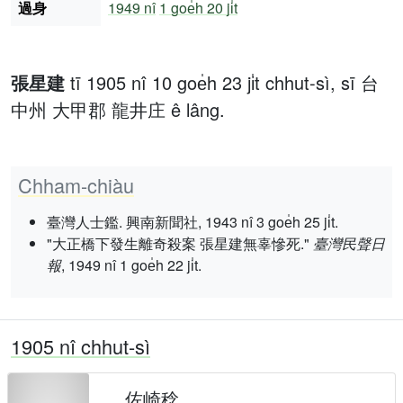
過身
1949 nî
1 goe̍h 20 ji̍t
張星建
tī 1905 nî 10 goe̍h 23 ji̍t chhut-sì, sī 台
中州 大甲郡 龍井庄 ê lâng.
Chham-chiàu
臺灣人士鑑. 興南新聞社, 1943 nî 3 goe̍h 25 ji̍t.
"大正橋下發生離奇殺案 張星建無辜慘死."
臺灣民聲日
報
, 1949 nî 1 goe̍h 22 ji̍t.
1905 nî chhut-sì
佐崎稔