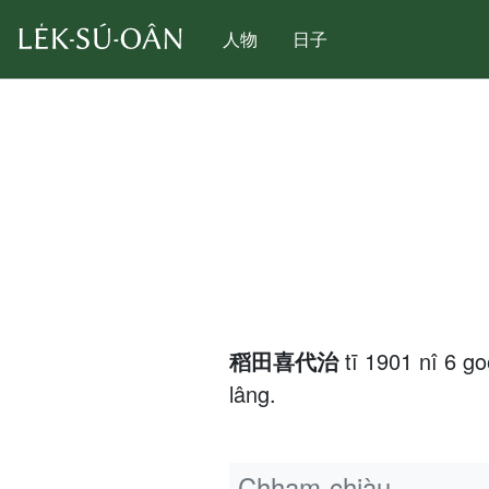
人物
日子
稻田喜代治
tī 1901 nî 6 g
lâng.
Chham-chiàu