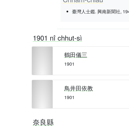
臺灣人士鑑. 興南新聞社, 1943 nî 3
1901 nî chhut-sì
鶴田儀三
1901
鳥井田依教
1901
奈良縣