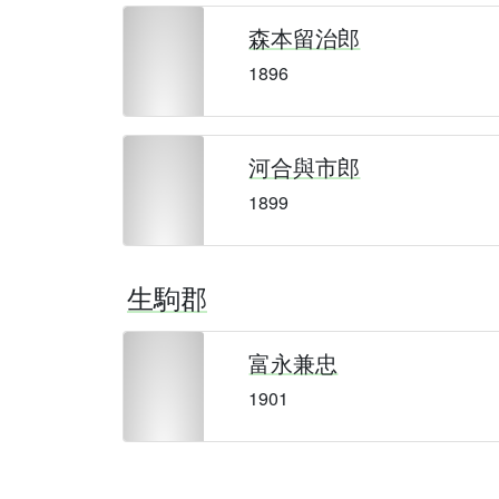
森本留治郎
1896
河合與市郎
1899
生駒郡
富永兼忠
1901