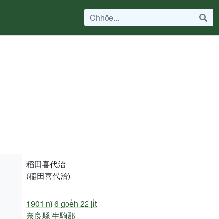
稻田喜代治
(稲田喜代治)
1901 nî
6 goe̍h 22 ji̍t
奈良縣
生駒郡