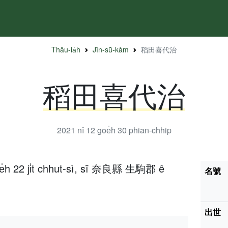
Thâu-ia̍h
Jîn-sū-kàm
稻田喜代治
稻田喜代治
2021 nî 12 goe̍h 30
phian-chhip
oe̍h 22 ji̍t chhut-sì, sī 奈良縣 生駒郡 ê
名號
出世