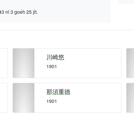
 goe̍h 25 ji̍t.
川崎悠
1901
那須重德
1901