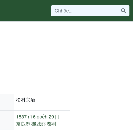
松村宗治
1887 nî
6 goe̍h 29 ji̍t
奈良縣
磯城郡
都村