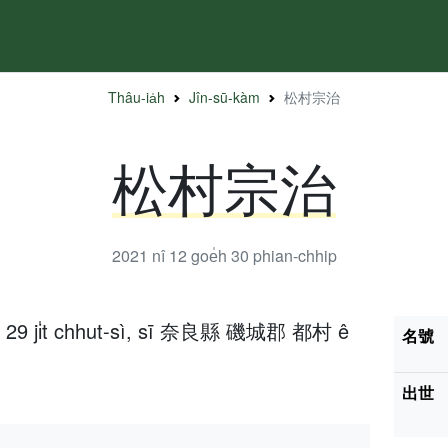
Thâu-ia̍h
Jîn-sū-kàm
松村宗治
松村宗治
2021 nî 12 goe̍h 30
phian-chhip
̍h 29 ji̍t chhut-sì, sī 奈良縣 磯城郡 都村 ê
名號
出世