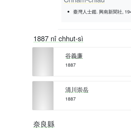
臺灣人士鑑. 興南新聞社, 1943 nî 3
1887 nî chhut-sì
谷義廉
1887
清川崇岳
1887
奈良縣