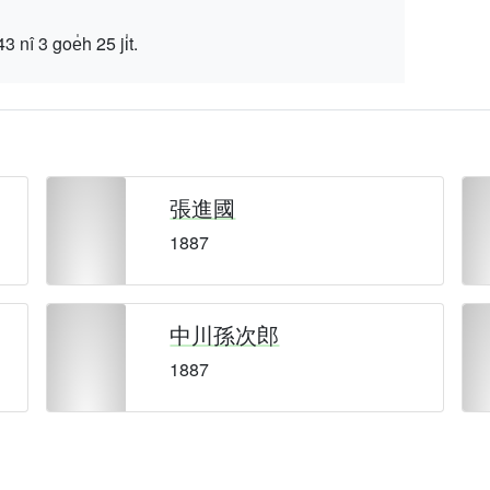
 goe̍h 25 ji̍t.
張進國
1887
中川孫次郎
1887