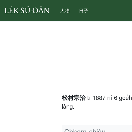
人物
日子
松村宗治
tī 1887 nî 6 goe
lâng.
Chham-chiàu