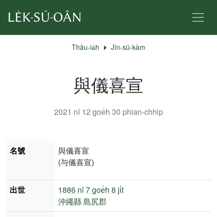
Thâu-ia̍h
Jîn-sū-kàm
與儀喜宣
2021 nî 12 goe̍h 30
phian-chhip
名號
與儀喜宣
(与儀喜宣)
出世
1886 nî
7 goe̍h 8 ji̍t
沖繩縣
島尻郡