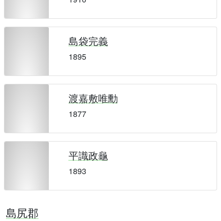
島袋完義
1895
渡嘉敷唯勳
1877
平識政龜
1893
島尻郡