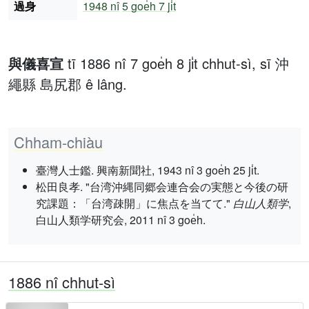
過身
1948 nî
5 goe̍h 7 ji̍t
與儀喜宣
tī 1886 nî 7 goe̍h 8 ji̍t chhut-sì, sī 沖
繩縣 島尻郡 ê lâng.
Chham-chiàu
臺灣人士鑑. 興南新聞社, 1943 nî 3 goe̍h 25 ji̍t.
松田良孝. "台湾沖縄同郷会連合会の実態と今後の研
究課題：「台湾疎開」に焦点を当てて."
白山人類学
,
白山人類学研究会, 2011 nî 3 goe̍h.
1886 nî chhut-sì