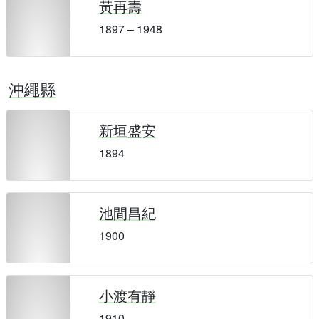
黃再壽
1897 – 1948
沖繩縣
新垣盛安
1894
池間昌紀
1900
小渡有靜
1910