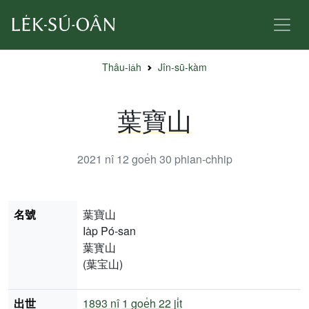
Thâu-ia̍h
Jîn-sū-kàm
葉寶山
2021 nî 12 goe̍h 30
phian-chhip
名號
葉寶山
Ia̍p Pó-san
葉寳山
(葉宝山)
出世
1893 nî
1 goe̍h 22 ji̍t