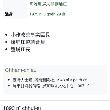
高雄州
屏東郡
鹽埔庄
過身
1975 nî
3 goe̍h 29 ji̍t
小作改善事業區長
鹽埔庄協議會員
鹽埔庄長
Chham-chiàu
臺灣人士鑑. 興南新聞社, 1943 nî 3 goe̍h 25 ji̍t.
屏東縣鄉賢傳略. 屏東縣立文化中心, 1997 nî.
1893 nî chhut-sì