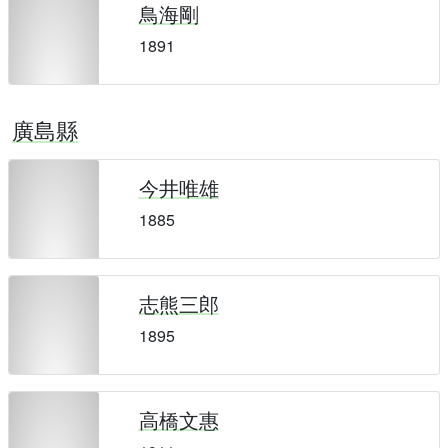
鳥海剛
1891
廣島縣
今井唯雄
1885
志熊三郎
1895
高橋文惠