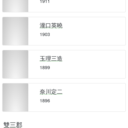
1911
瀧口英曉
1903
玉理三造
1899
奈川定二
1896
雙三郡