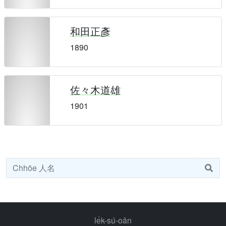
和田正彥
1890
佐々木道雄
1901
le̍k-sú-oân