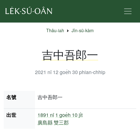
Thâu-ia̍h
Jîn-sū-kàm
吉中吾郎一
2021 nî 12 goe̍h 30
phian-chhip
名號
吉中吾郎一
出世
1891 nî
1 goe̍h 10 ji̍t
廣島縣
雙三郡