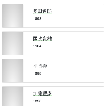
奧田達郎
1898
國政實雄
1904
平岡壽
1895
加藤豐彥
1893