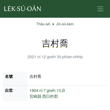
Thâu-ia̍h
Jîn-sū-kàm
吉村喬
2021 nî 12 goe̍h 30
phian-chhip
名號
吉村喬
出世
1904 nî
7 goe̍h 13 ji̍t
宮崎縣
西臼杵郡