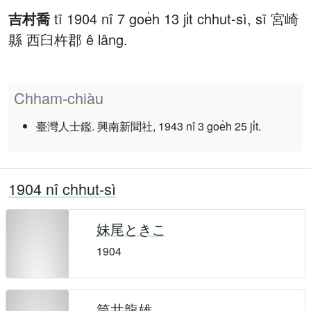
吉村喬
tī 1904 nî 7 goe̍h 13 ji̍t chhut-sì, sī 宮崎
縣 西臼杵郡 ê lâng.
Chham-chiàu
臺灣人士鑑. 興南新聞社, 1943 nî 3 goe̍h 25 ji̍t.
1904 nî chhut-sì
妹尾ときこ
1904
筒井龍雄