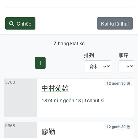
Chhōe
Kái-tû lū-thai
7
-hāng kiat-kó
排列
順序
1
5760
12 goe̍h 30 改
中村菊雄
1874 nî
7 goe̍h 13 ji̍t
chhut-sì.
5668
12 goe̍h 30 改
廖勤