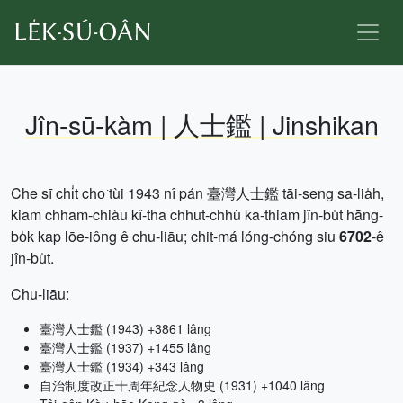
Jîn-sū-kàm | 人士鑑 | Jinshikan
Che sī chi̍t cho͘ tùi 1943 nî pán 臺灣人士鑑 tāi-seng sa-lia̍h,
kiam chham-chiàu kî-tha chhut-chhù ka-thiam jîn-bu̍t hāng-
bo̍k kap lōe-iông ê chu-liāu; chit-má lóng-chóng siu
6702
-ê
jîn-bu̍t.
Chu-liāu:
臺灣人士鑑 (1943) +3861 lâng
臺灣人士鑑 (1937) +1455 lâng
臺灣人士鑑 (1934) +343 lâng
自治制度改正十周年紀念人物史 (1931) +1040 lâng