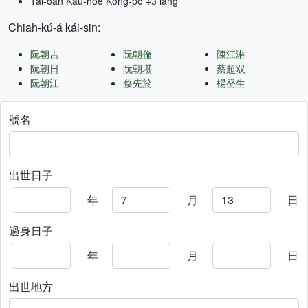
Tâi-oân Kàu-hōe Kong-pò +3 lâng
Chiah-kú-á kái-sin:
阮朝吉
阮朝倫
陳江淋
阮朝日
阮朝堪
蔡超双
阮朝江
蔡先於
楊癸生
號名
出世日子
年
月
日
過身日子
年
月
日
出世地方