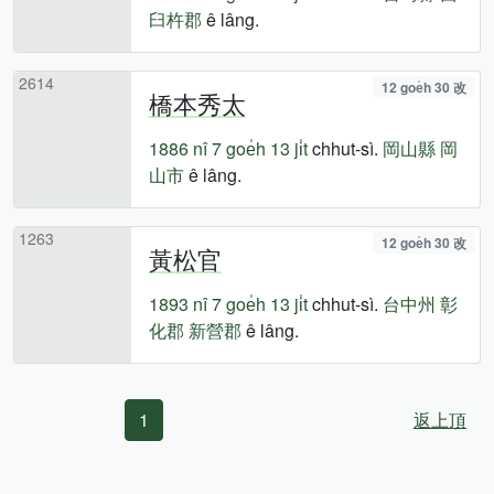
臼杵郡
ê lâng.
2614
12 goe̍h 30 改
橋本秀太
1886 nî
7 goe̍h 13 ji̍t
chhut-sì.
岡山縣
岡
山市
ê lâng.
1263
12 goe̍h 30 改
黃松官
1893 nî
7 goe̍h 13 ji̍t
chhut-sì.
台中州
彰
化郡
新營郡
ê lâng.
1
返上頂