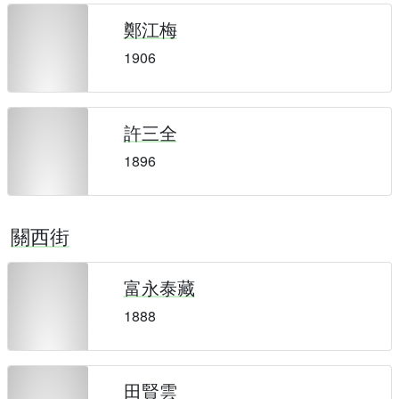
鄭江梅
1906
許三全
1896
關西街
富永泰藏
1888
田賢雲