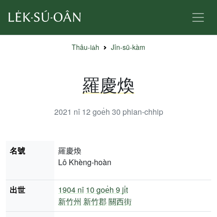
Thâu-ia̍h
Jîn-sū-kàm
羅慶煥
2021 nî 12 goe̍h 30
phian-chhip
名號
羅慶煥
Lô Khèng-hoàn
出世
1904 nî
10 goe̍h 9 ji̍t
新竹州
新竹郡
關西街