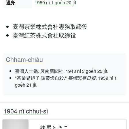
過身
1959 nî
1 goe̍h 20 ji̍t
臺灣茶業株式會社專務取締役
臺灣紅茶株式會社取締役
Chham-chiàu
臺灣人士鑑. 興南新聞社, 1943 nî 3 goe̍h 25 ji̍t.
"茶業界鉅子 羅慶煥自殺."
臺灣民聲日報
, 1959 nî 1
goe̍h 21 ji̍t.
1904 nî chhut-sì
妹尾ときこ