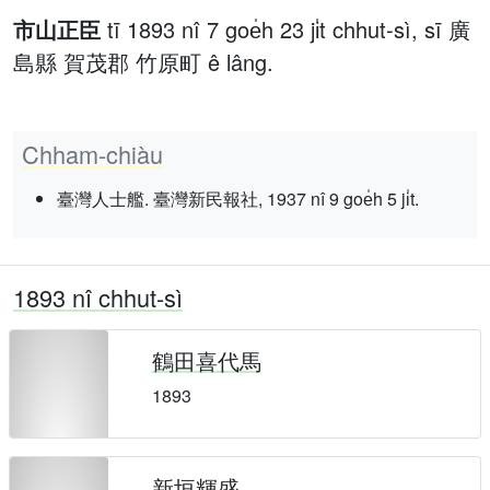
市山正臣
tī 1893 nî 7 goe̍h 23 ji̍t chhut-sì, sī 廣
島縣 賀茂郡 竹原町 ê lâng.
Chham-chiàu
臺灣人士艦. 臺灣新民報社, 1937 nî 9 goe̍h 5 ji̍t.
1893 nî chhut-sì
鶴田喜代馬
1893
新垣輝盛