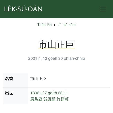
Thâu-ia̍h
Jîn-sū-kàm
市山正臣
2021 nî 12 goe̍h 30
phian-chhip
名號
市山正臣
出世
1893 nî
7 goe̍h 23 ji̍t
廣島縣
賀茂郡
竹原町