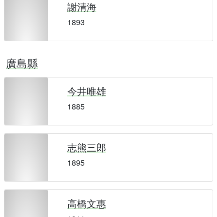
謝清海
1893
廣島縣
今井唯雄
1885
志熊三郎
1895
高橋文惠