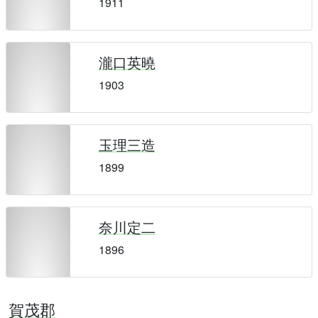
1911
瀧口英曉
1903
玉理三造
1899
奈川定二
1896
賀茂郡