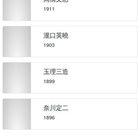
1911
瀧口英曉
1903
玉理三造
1899
奈川定二
1896