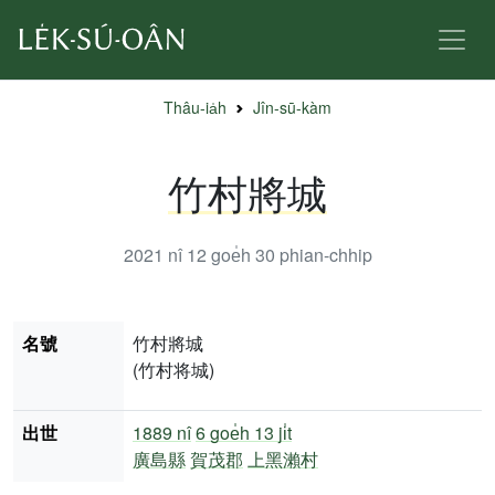
Thâu-ia̍h
Jîn-sū-kàm
竹村將城
2021 nî 12 goe̍h 30
phian-chhip
名號
竹村將城
(竹村将城)
出世
1889 nî
6 goe̍h 13 ji̍t
廣島縣
賀茂郡
上黑瀨村