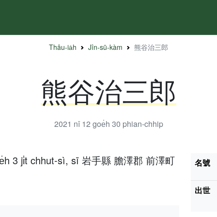
Thâu-ia̍h
Jîn-sū-kàm
熊谷治三郎
熊谷治三郎
2021 nî 12 goe̍h 30
phian-chhip
goe̍h 3 ji̍t chhut-sì, sī 岩手縣 膽澤郡 前澤町
名號
出世