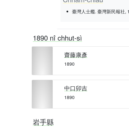
臺灣人士艦. 臺灣新民報社, 1937 nî
1890 nî chhut-sì
齋藤康彥
1890
中口卯吉
1890
岩手縣