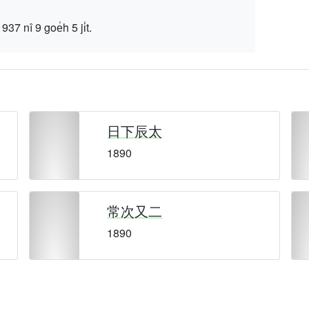
 9 goe̍h 5 ji̍t.
日下辰太
1890
常次又二
1890