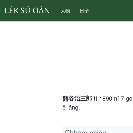
人物
日子
熊谷治三郎
tī 1890 nî 7 
ê lâng.
Chham-chiàu