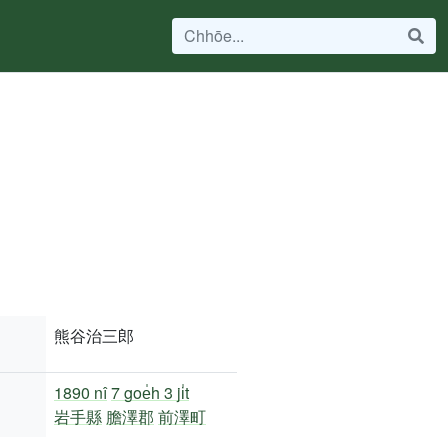
熊谷治三郎
1890 nî
7 goe̍h 3 ji̍t
岩手縣
膽澤郡
前澤町