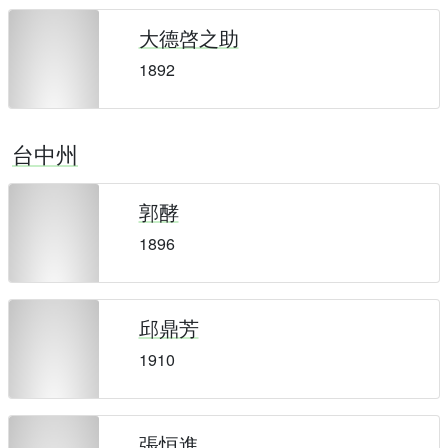
大德啓之助
1892
台中州
郭酵
1896
邱鼎芳
1910
張恒進