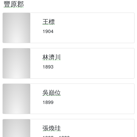
豐原郡
王標
1904
林濟川
1893
吳巔位
1899
張煥珪