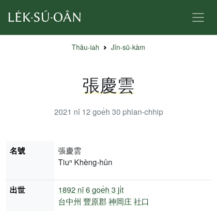
Thâu-ia̍h
Jîn-sū-kàm
張慶雲
2021 nî 12 goe̍h 30
phian-chhip
名號
張慶雲
Tiuⁿ Khèng-hûn
出世
1892 nî
6 goe̍h 3 ji̍t
台中州
豐原郡
神岡庄
社口