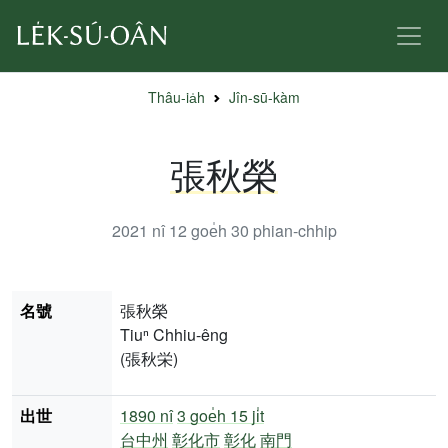
Thâu-ia̍h
Jîn-sū-kàm
張秋榮
2021 nî 12 goe̍h 30
phian-chhip
名號
張秋榮
Tiuⁿ Chhiu-êng
(張秋栄)
出世
1890 nî
3 goe̍h 15 ji̍t
台中州
彰化市
彰化
南門