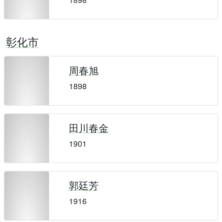
彰化市
周春旭
1898
田川春金
1901
郭廷芳
1916