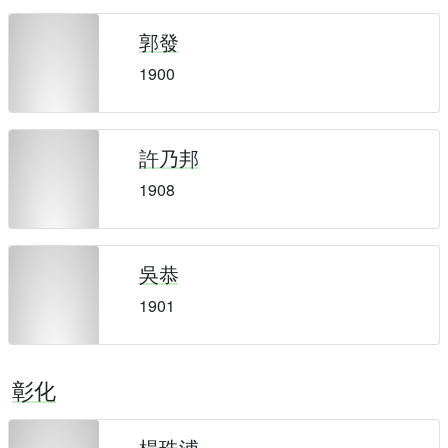
郭發
1900
許乃邦
1908
吳恭
1901
彰化
楊珠浦