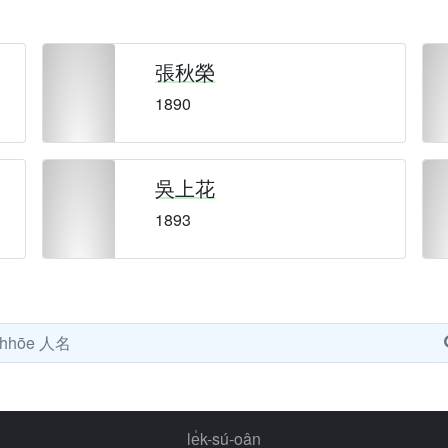
張秋榮
1890
吳上花
1893
le̍k-sú-oân