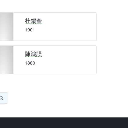
杜錫奎
1901
陳鴻謨
1880