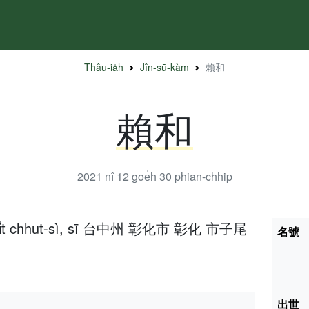
Thâu-ia̍h
Jîn-sū-kàm
賴和
賴和
2021 nî 12 goe̍h 30
phian-chhip
25 ji̍t chhut-sì, sī 台中州 彰化市 彰化 市子尾
名號
出世