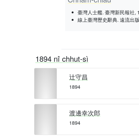
臺灣人士艦. 臺灣新民報社, 1937 nî
線上臺灣歷史辭典. 遠流出版／智慧藏學
1894 nî chhut-sì
辻守昌
1894
渡邊幸次郎
1894