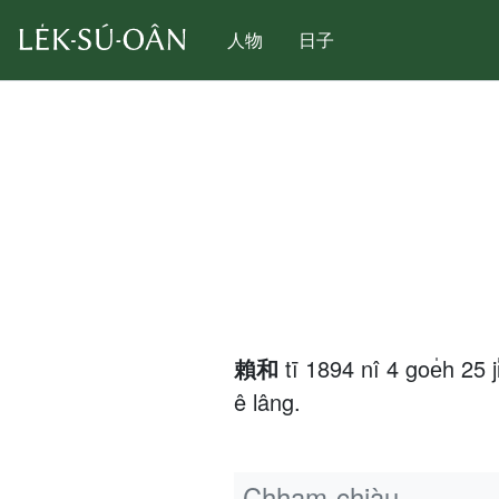
人物
日子
賴和
tī 1894 nî 4 goe̍h 
ê lâng.
Chham-chiàu