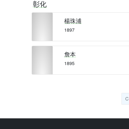
彰化
楊珠浦
1897
詹本
1895