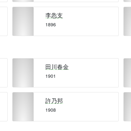
李怣支
1896
田川春金
1901
許乃邦
1908