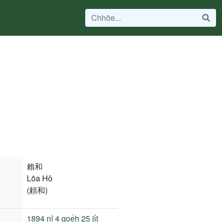
賴和
Lōa Hô
(頼和)
1894 nî
4 goe̍h 25 ji̍t