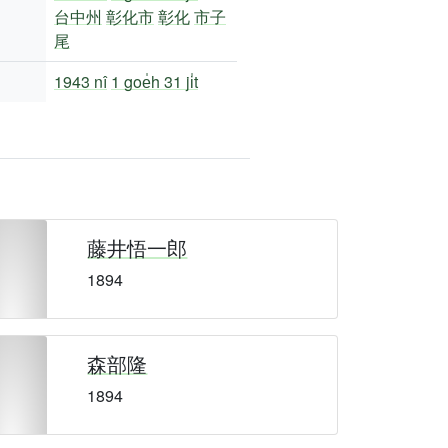
台中州
彰化市
彰化
市子
尾
1943 nî
1 goe̍h 31 ji̍t
藤井悟一郎
1894
森部隆
1894