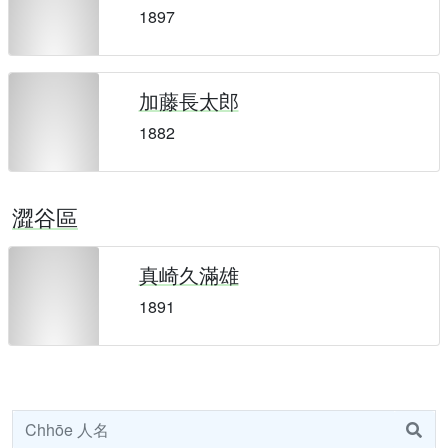
1897
加藤長太郎
1882
澀谷區
真崎久滿雄
1891