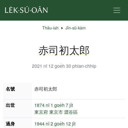
Thâu-ia̍h
Jîn-sū-kàm
赤司初太郎
2021 nî 12 goe̍h 30
phian-chhip
名號
赤司初太郎
出世
1874 nî
1 goe̍h 7 ji̍t
東京府
東京市
澀谷區
過身
1944 nî
2 goe̍h 12 ji̍t