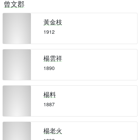
曾文郡
黃金枝
1912
楊雲祥
1890
楊料
1887
楊老火