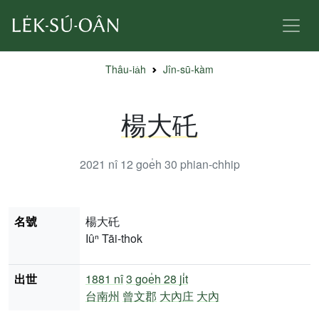
Thâu-ia̍h
Jîn-sū-kàm
楊大矺
2021 nî 12 goe̍h 30
phian-chhip
名號
楊大矺
Iûⁿ Tāi-thok
出世
1881 nî
3 goe̍h 28 ji̍t
台南州
曾文郡
大內庄
大內