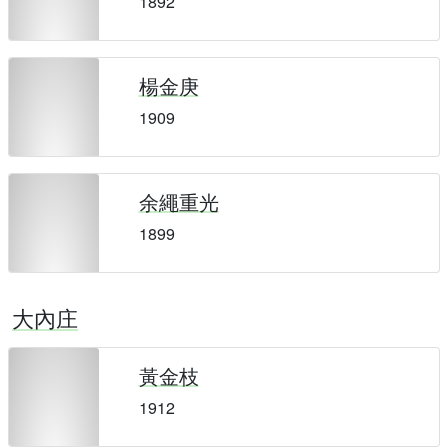
1892
楊金庚
1909
余繩重光
1899
大內庄
黃金枝
1912