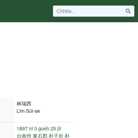
林瑞西
Lîm Sūi-se
1897 nî
3 goe̍h 25 ji̍t
台南州
東石郡
朴子街
朴