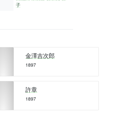
子
金澤吉次郎
1897
許章
1897