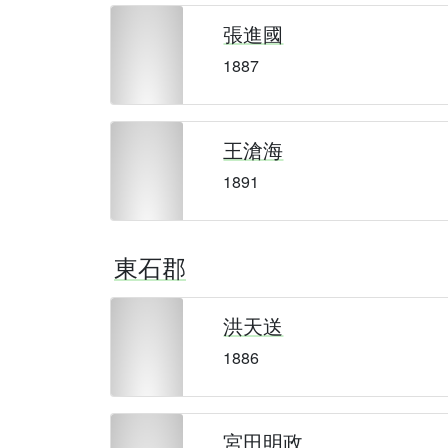
張進國
1887
王滄海
1891
東石郡
洪天送
1886
宮田明政