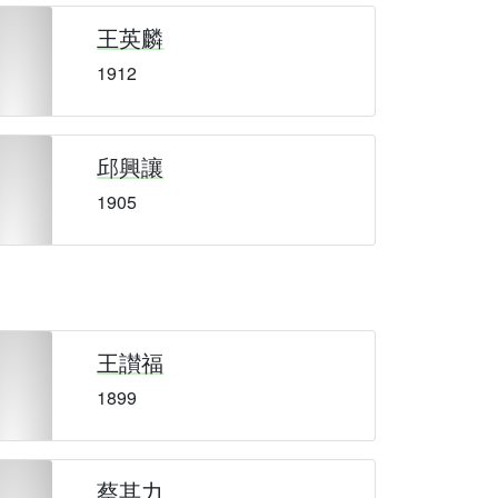
王英麟
1912
邱興讓
1905
王讃福
1899
蔡其力