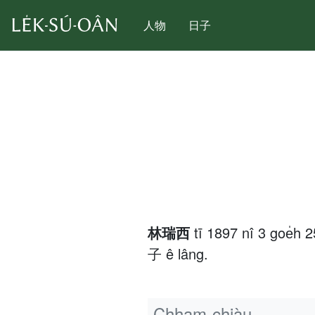
人物
日子
林瑞西
tī 1897 nî 3 goe̍
子 ê lâng.
Chham-chiàu