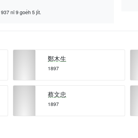
 9 goe̍h 5 ji̍t.
鄭木生
1897
蔡文忠
1897