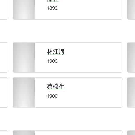
1899
林江海
1906
蔡樸生
1900