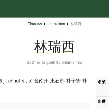
Thâu-ia̍h
Jîn-sū-kàm
林瑞西
林瑞西
2021 nî 12 goe̍h 30
phian-chhip
h 25 ji̍t chhut-sì, sī 台南州 東石郡 朴子街 朴
名號
出世