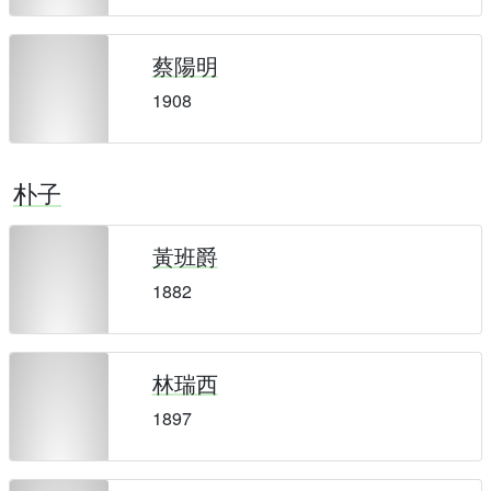
蔡陽明
1908
朴子
黃班爵
1882
林瑞西
1897