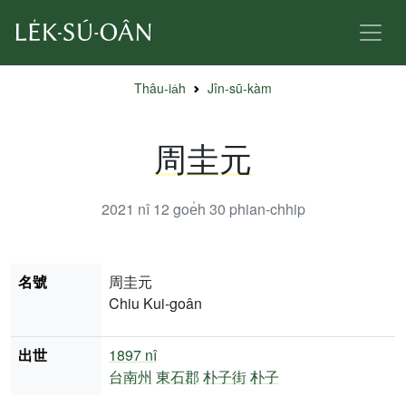
Thâu-ia̍h
Jîn-sū-kàm
周圭元
2021 nî 12 goe̍h 30
phian-chhip
名號
周圭元
Chiu Kui-goân
出世
1897 nî
台南州
東石郡
朴子街
朴子