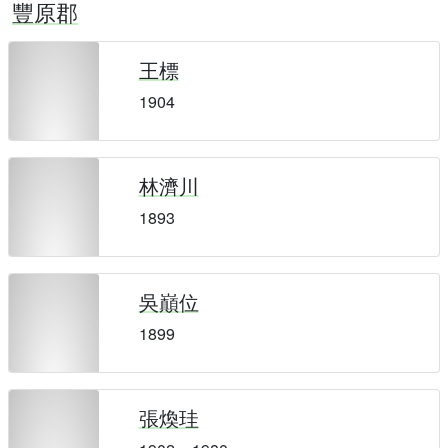
豐原郡
王標
1904
林濟川
1893
吳巔位
1899
張煥珪