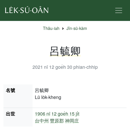
Thâu-ia̍h
Jîn-sū-kàm
呂毓卿
2021 nî 12 goe̍h 30
phian-chhip
名號
呂毓卿
Lū Io̍k-kheng
出世
1906 nî
12 goe̍h 15 ji̍t
台中州
豐原郡
神岡庄