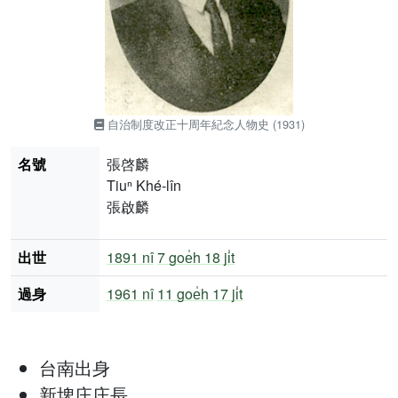
自治制度改正十周年紀念人物史 (1931)
名號
張啓麟
Tiuⁿ Khé-lîn
張啟麟
出世
1891 nî
7 goe̍h 18 ji̍t
過身
1961 nî
11 goe̍h 17 ji̍t
台南出身
新埤庄庄長