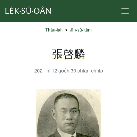
Thâu-ia̍h
Jîn-sū-kàm
張啓麟
2021 nî 12 goe̍h 30
phian-chhip