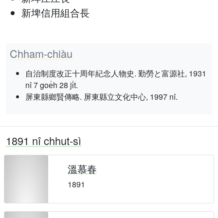
新埤信用組合長
Chham-chiàu
自治制度改正十周年紀念人物史. 勤勞と富源社, 1931
nî 7 goe̍h 28 ji̍t.
屏東縣鄉賢傳略. 屏東縣立文化中心, 1997 nî.
1891 nî chhut-sì
溫慕春
1891