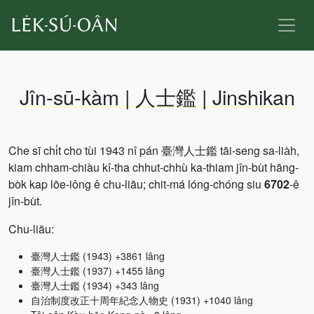
Jîn-sū-kàm | 人士鑑 | Jinshikan
Che sī chi̍t cho͘ tùi 1943 nî pán 臺灣人士鑑 tāi-seng sa-lia̍h,
kiam chham-chiàu kî-tha chhut-chhù ka-thiam jîn-bu̍t hāng-
bo̍k kap lōe-iông ê chu-liāu; chit-má lóng-chóng siu
6702
-ê
jîn-bu̍t.
Chu-liāu:
臺灣人士鑑 (1943) +3861 lâng
臺灣人士鑑 (1937) +1455 lâng
臺灣人士鑑 (1934) +343 lâng
自治制度改正十周年紀念人物史 (1931) +1040 lâng