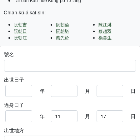
Tâi-oân Kàu-hōe Kong-pò +3 lâng
Chiah-kú-á kái-sin:
阮朝吉
阮朝倫
陳江淋
阮朝日
阮朝堪
蔡超双
阮朝江
蔡先於
楊癸生
號名
出世日子
年
月
日
過身日子
年
月
日
出世地方