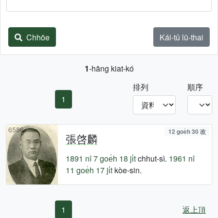
Chhōe
Kái-tû lū-thai
1
-hāng kiat-kó
排列
順序
1
6586
12 goe̍h 30 改
張啓麟
1891 nî
7 goe̍h 18 ji̍t
chhut-sì.
1961 nî
11 goe̍h 17 ji̍t
kòe-sin.
1
返上頂