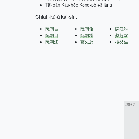
Tâi-oân Kàu-hōe Kong-pò +3 lâng
Chiah-kú-á kái-sin:
阮朝吉
阮朝倫
陳江淋
阮朝日
阮朝堪
蔡超双
阮朝江
蔡先於
楊癸生
2667