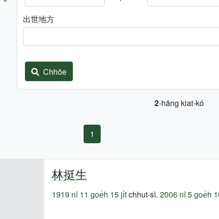
出世地方
Chhōe
2
-hāng kiat-kó
1
林挺生
1919 nî
11 goe̍h 15 ji̍t
chhut-sì.
2006 nî
5 goe̍h 10 