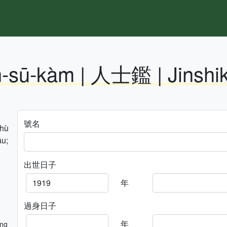
n-sū-kàm | 人士鑑 | Jinshi
號名
hhù
āu;
出世日子
年
過身日子
年
ng