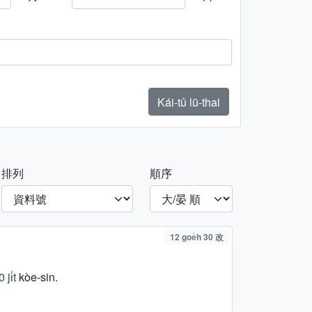
Kái-tû lū-thai
排列
順序
12 goe̍h 30 改
ji̍t
kòe-sin.