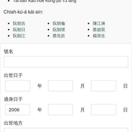
Tâi-oân Kàu-hōe Kong-pò +3 lâng
Chiah-kú-á kái-sin:
阮朝吉
阮朝倫
陳江淋
阮朝日
阮朝堪
蔡超双
阮朝江
蔡先於
楊癸生
號名
出世日子
年
月
日
過身日子
年
月
日
出世地方