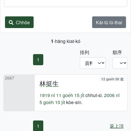
Chhōe
Kái-tû lū-thai
1
-hāng kiat-kó
排列
順序
1
2667
12 goe̍h 30 改
林挺生
1919 nî
11 goe̍h 15 ji̍t
chhut-sì.
2006 nî
5 goe̍h 10 ji̍t
kòe-sin.
1
返上頂