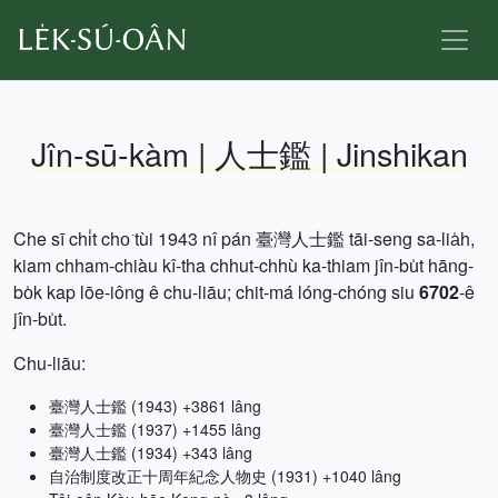
Jîn-sū-kàm | 人士鑑 | Jinshikan
Che sī chi̍t cho͘ tùi 1943 nî pán 臺灣人士鑑 tāi-seng sa-lia̍h,
kiam chham-chiàu kî-tha chhut-chhù ka-thiam jîn-bu̍t hāng-
bo̍k kap lōe-iông ê chu-liāu; chit-má lóng-chóng siu
6702
-ê
jîn-bu̍t.
Chu-liāu:
臺灣人士鑑 (1943) +3861 lâng
臺灣人士鑑 (1937) +1455 lâng
臺灣人士鑑 (1934) +343 lâng
自治制度改正十周年紀念人物史 (1931) +1040 lâng