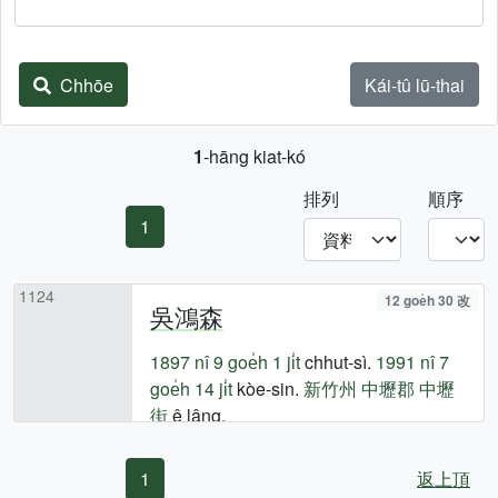
Chhōe
Kái-tû lū-thai
1
-hāng kiat-kó
排列
順序
1
1124
12 goe̍h 30 改
吳鴻森
1897 nî
9 goe̍h 1 ji̍t
chhut-sì.
1991 nî
7
goe̍h 14 ji̍t
kòe-sin.
新竹州
中壢郡
中壢
街
ê lâng.
1
返上頂