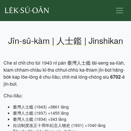
Jîn-sū-kàm | 人士鑑 | Jinshikan
Che sī chi̍t cho͘ tùi 1943 nî pán 臺灣人士鑑 tāi-seng sa-lia̍h,
kiam chham-chiàu kî-tha chhut-chhù ka-thiam jîn-bu̍t hāng-
bo̍k kap lōe-iông ê chu-liāu; chit-má lóng-chóng siu
6702
-ê
jîn-bu̍t.
Chu-liāu:
臺灣人士鑑 (1943) +3861 lâng
臺灣人士鑑 (1937) +1455 lâng
臺灣人士鑑 (1934) +343 lâng
自治制度改正十周年紀念人物史 (1931) +1040 lâng