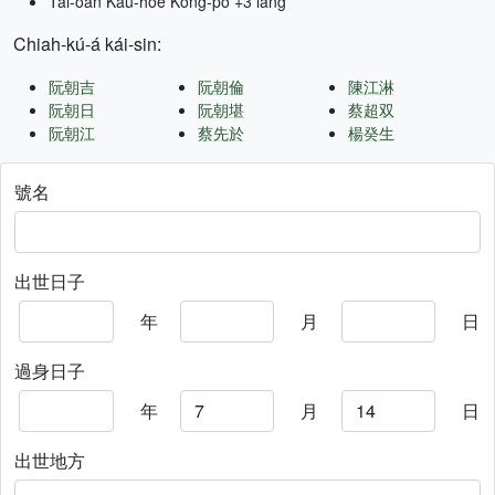
Tâi-oân Kàu-hōe Kong-pò +3 lâng
Chiah-kú-á kái-sin:
阮朝吉
阮朝倫
陳江淋
阮朝日
阮朝堪
蔡超双
阮朝江
蔡先於
楊癸生
號名
出世日子
年
月
日
過身日子
年
月
日
出世地方