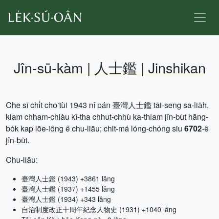
Jîn-sū-kàm | 人士鑑 | Jinshikan
Che sī chi̍t cho͘ tùi 1943 nî pán 臺灣人士鑑 tāi-seng sa-lia̍h,
kiam chham-chiàu kî-tha chhut-chhù ka-thiam jîn-bu̍t hāng-
bo̍k kap lōe-iông ê chu-liāu; chit-má lóng-chóng siu
6702
-ê
jîn-bu̍t.
Chu-liāu:
臺灣人士鑑 (1943) +3861 lâng
臺灣人士鑑 (1937) +1455 lâng
臺灣人士鑑 (1934) +343 lâng
自治制度改正十周年紀念人物史 (1931) +1040 lâng