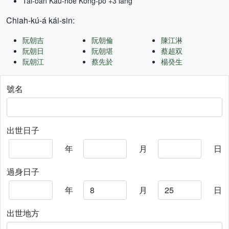
Tâi-oân Kàu-hōe Kong-pò +3 lâng
Chiah-kú-á kái-sin:
阮朝吉
阮朝倫
陳江淋
阮朝日
阮朝堪
蔡超双
阮朝江
蔡先於
楊癸生
號名
出世日子
年
月
日
過身日子
年
月
日
出世地方