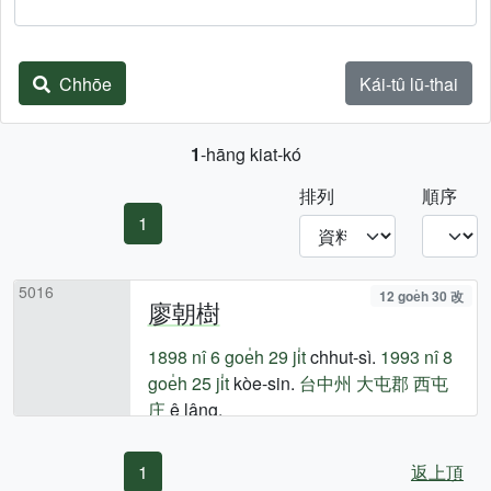
Chhōe
Kái-tû lū-thai
1
-hāng kiat-kó
排列
順序
1
5016
12 goe̍h 30 改
廖朝樹
1898 nî
6 goe̍h 29 ji̍t
chhut-sì.
1993 nî
8
goe̍h 25 ji̍t
kòe-sin.
台中州
大屯郡
西屯
庄
ê lâng.
1
返上頂