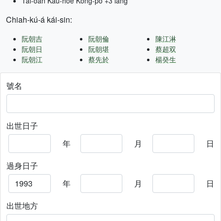
Tâi-oân Kàu-hōe Kong-pò +3 lâng
Chiah-kú-á kái-sin:
阮朝吉
阮朝倫
陳江淋
阮朝日
阮朝堪
蔡超双
阮朝江
蔡先於
楊癸生
號名
出世日子
年
月
日
過身日子
年
月
日
出世地方