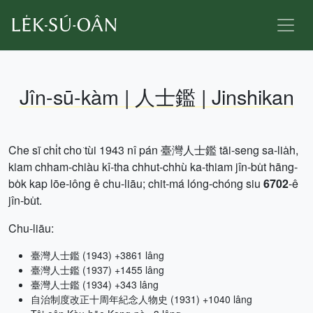
Jîn-sū-kàm | 人士鑑 | Jinshikan
Che sī chi̍t cho͘ tùi 1943 nî pán 臺灣人士鑑 tāi-seng sa-lia̍h,
kiam chham-chiàu kî-tha chhut-chhù ka-thiam jîn-bu̍t hāng-
bo̍k kap lōe-iông ê chu-liāu; chit-má lóng-chóng siu
6702
-ê
jîn-bu̍t.
Chu-liāu:
臺灣人士鑑 (1943) +3861 lâng
臺灣人士鑑 (1937) +1455 lâng
臺灣人士鑑 (1934) +343 lâng
自治制度改正十周年紀念人物史 (1931) +1040 lâng