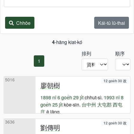
Chhōe
Kái-tû lū-thai
4
-hāng kiat-kó
排列
順序
1
5016
12 goe̍h 30 改
廖朝樹
1898 nî
6 goe̍h 29 ji̍t
chhut-sì.
1993 nî
8
goe̍h 25 ji̍t
kòe-sin.
台中州
大屯郡
西屯
庄
ê lâng.
3636
12 goe̍h 30 改
劉傳明