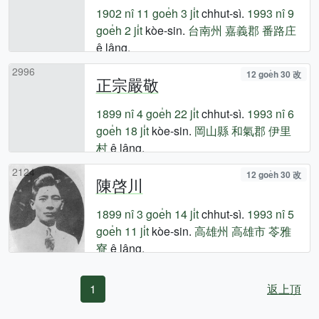
1902 nî
11 goe̍h 3 ji̍t
chhut-sì.
1993 nî
9
goe̍h 2 ji̍t
kòe-sin.
台南州
嘉義郡
番路庄
ê lâng.
2996
12 goe̍h 30 改
正宗嚴敬
1899 nî
4 goe̍h 22 ji̍t
chhut-sì.
1993 nî
6
goe̍h 18 ji̍t
kòe-sin.
岡山縣
和氣郡
伊里
村
ê lâng.
2124
12 goe̍h 30 改
陳啓川
1899 nî
3 goe̍h 14 ji̍t
chhut-sì.
1993 nî
5
goe̍h 11 ji̍t
kòe-sin.
高雄州
高雄市
苓雅
寮
ê lâng.
1
返上頂