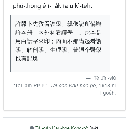
phó͘-thong ê i-ha̍k iā ū kì-teh.
許牒卜先敎看護學、親像記所備辦
許本册「內外科看護學」。此本是
用白話字來印；內面不那講起看護
學、解剖學、生理學、普通个醫學
也有記塊。
Tè Jîn-siū
"Tâi-lâm Pīⁿ-īⁿ",
Tâi-oân Kàu-hōe-pò
, 1918 nî
1 goe̍h.
Tâi-oân Kàu-hōe Kong-pò
ín-kù