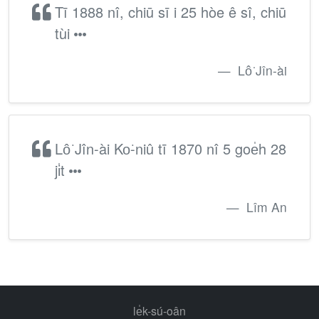
Tī 1888 nî, chiū sī i 25 hòe ê sî, chiū
tùi
Lô͘ Jîn-ài
Lô͘ Jîn-ài Ko͘-niû tī 1870 nî 5 goe̍h 28
ji̍t
Lîm An
le̍k-sú-oân