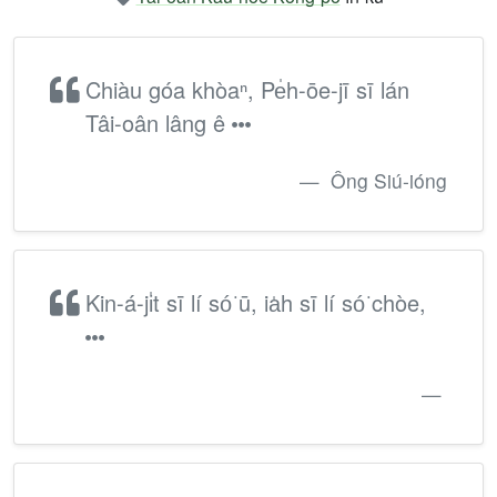
Chiàu góa khòaⁿ, Pe̍h-ōe-jī sī lán
Tâi-oân lâng ê
Ông Siú-ióng
Kin-á-ji̍t sī lí só͘ ū, ia̍h sī lí só͘ chòe,