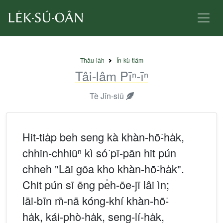
Thâu-ia̍h
Ín-kù-tiám
Tâi-lâm Pīⁿ-īⁿ
Tè Jîn-siū
Hit-tia̍p beh seng kà khàn-hō͘-ha̍k,
chhin-chhiūⁿ kì só͘ pī-pān hit pún
chheh "Lāi gōa kho khàn-hō͘-ha̍k".
Chit pún sī ēng pe̍h-ōe-jī lâi ìn;
lāi-bīn m̄-nā kóng-khí khàn-hō͘-
ha̍k, kái-phò-ha̍k, seng-lí-ha̍k,