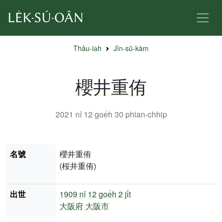
Thâu-ia̍h
Jîn-sū-kàm
櫻井重侑
2021 nî 12 goe̍h 30
phian-chhip
名號
櫻井重侑
(桜井重侑)
出世
1909 nî
12 goe̍h 2 ji̍t
大阪府
大阪市