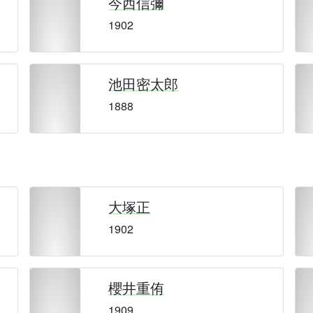
今西信彌
1902
池田密太郎
1888
大塚正
1902
櫻井重侑
1909