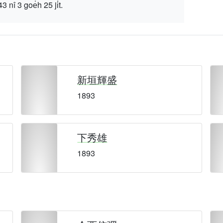
 goe̍h 25 ji̍t.
新垣輝盛
1893
下秀雄
1893