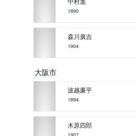
中村進
1890
森川廣吉
1904
大阪市
波越廉平
1894
木原四郎
1907