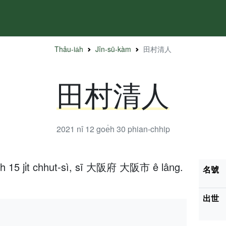
Thâu-ia̍h
Jîn-sū-kàm
田村清人
田村清人
2021 nî 12 goe̍h 30
phian-chhip
e̍h 15 ji̍t chhut-sì, sī 大阪府 大阪市 ê lâng.
名號
出世