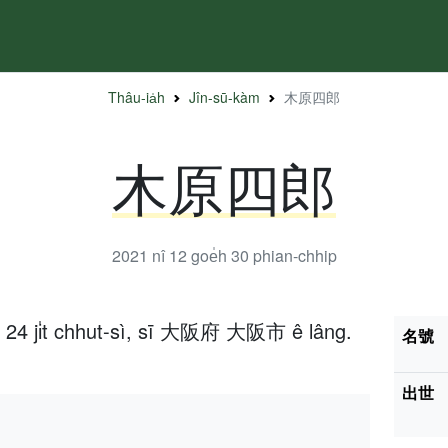
Thâu-ia̍h
Jîn-sū-kàm
木原四郎
木原四郎
2021 nî 12 goe̍h 30
phian-chhip
h 24 ji̍t chhut-sì, sī 大阪府 大阪市 ê lâng.
名號
出世