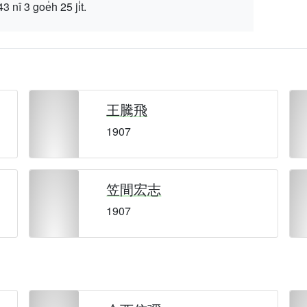
 goe̍h 25 ji̍t.
王騰飛
1907
笠間宏志
1907