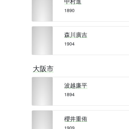
中村進
1890
森川廣吉
1904
大阪市
波越廉平
1894
櫻井重侑
1909