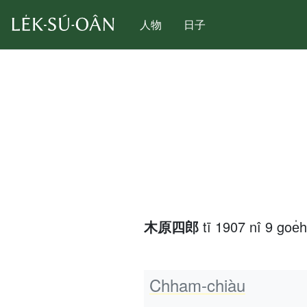
人物
日子
木原四郎
tī 1907 nî 9 goe̍
Chham-chiàu