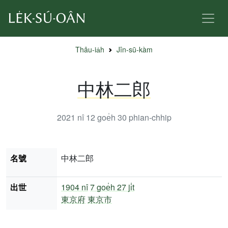
Thâu-ia̍h
Jîn-sū-kàm
中林二郎
2021 nî 12 goe̍h 30
phian-chhip
名號
中林二郎
出世
1904 nî
7 goe̍h 27 ji̍t
東京府
東京市