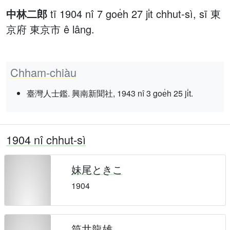
中林二郎
tī 1904 nî 7 goe̍h 27 ji̍t chhut-sì, sī 東
京府 東京市 ê lâng.
Chham-chiàu
臺灣人士鑑. 興南新聞社, 1943 nî 3 goe̍h 25 ji̍t.
1904 nî chhut-sì
妹尾ときこ
1904
筒井龍雄