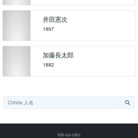
井田憲次
1897
加藤長太郎
1882
le̍k-sú-oân