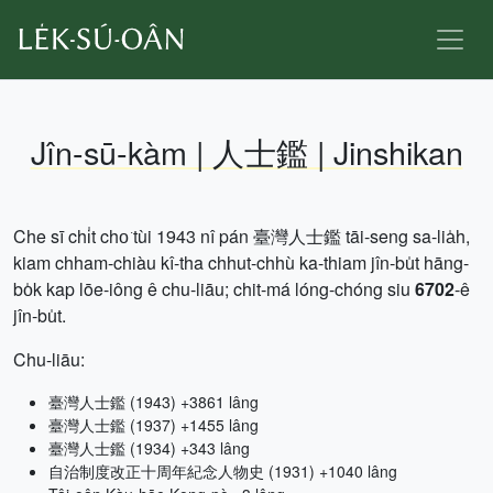
Jîn-sū-kàm | 人士鑑 | Jinshikan
Che sī chi̍t cho͘ tùi 1943 nî pán 臺灣人士鑑 tāi-seng sa-lia̍h,
kiam chham-chiàu kî-tha chhut-chhù ka-thiam jîn-bu̍t hāng-
bo̍k kap lōe-iông ê chu-liāu; chit-má lóng-chóng siu
6702
-ê
jîn-bu̍t.
Chu-liāu:
臺灣人士鑑 (1943) +3861 lâng
臺灣人士鑑 (1937) +1455 lâng
臺灣人士鑑 (1934) +343 lâng
自治制度改正十周年紀念人物史 (1931) +1040 lâng