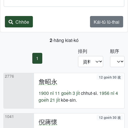
Chhōe
Kái-tû lū-thai
2
-hāng kiat-kó
排列
順序
1
2776
12 goe̍h 30 改
詹昭永
1900 nî
11 goe̍h 3 ji̍t
chhut-sì.
1956 nî
4
goe̍h 21 ji̍t
kòe-sin.
1041
12 goe̍h 30 改
倪蔣懷