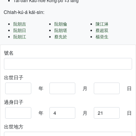
Tâi-oân Kàu-hōe Kong-pò +3 lâng
Chiah-kú-á kái-sin:
阮朝吉
阮朝倫
陳江淋
阮朝日
阮朝堪
蔡超双
阮朝江
蔡先於
楊癸生
號名
出世日子
年
月
日
過身日子
年
月
日
出世地方