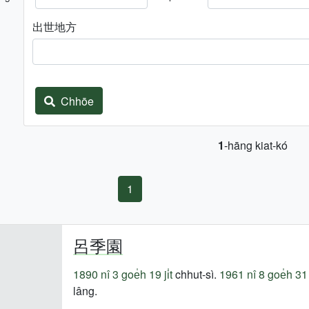
出世地方
Chhōe
1
-hāng kiat-kó
1
呂季園
1890 nî
3 goe̍h 19 ji̍t
chhut-sì.
1961 nî
8 goe̍h 31 j
lâng.