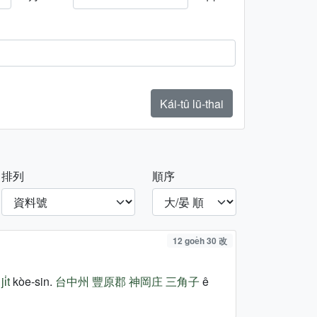
Kái-tû lū-thai
排列
順序
12 goe̍h 30 改
i̍t
kòe-sin.
台中州
豐原郡
神岡庄
三角子
ê