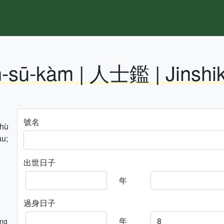
n-sū-kàm | 人士鑑 | Jinshi
號名
hhù
āu;
出世日子
年
過身日子
年
ng