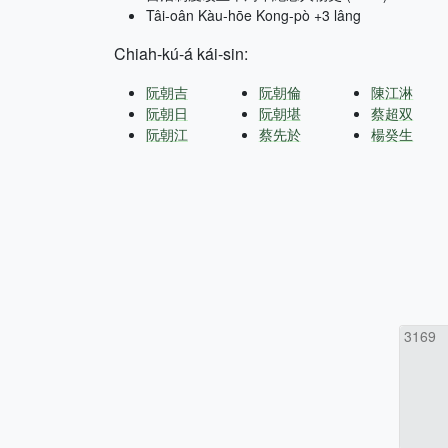
Tâi-oân Kàu-hōe Kong-pò +3 lâng
Chiah-kú-á kái-sin:
阮朝吉
阮朝倫
陳江淋
阮朝日
阮朝堪
蔡超双
阮朝江
蔡先於
楊癸生
3169