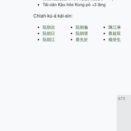
Tâi-oân Kàu-hōe Kong-pò +3 lâng
Chiah-kú-á kái-sin:
阮朝吉
阮朝倫
陳江淋
阮朝日
阮朝堪
蔡超双
阮朝江
蔡先於
楊癸生
673