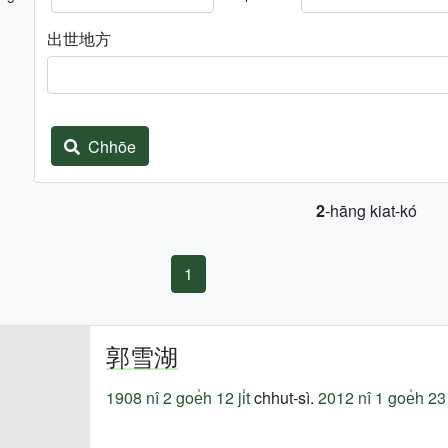
出世地方
Chhōe
2
-hāng kiat-kó
1
郭雪湖
1908 nî
2 goe̍h 12 ji̍t
chhut-sì.
2012 nî
1 goe̍h 23 j