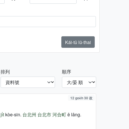
Kái-tû lū-thai
排列
順序
12 goe̍h 30 改
i̍t
kòe-sin.
台北州
台北市
河合町
ê lâng.