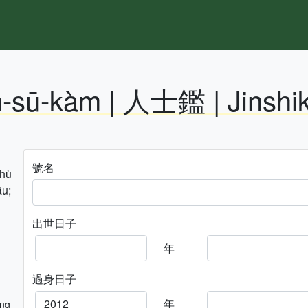
n-sū-kàm | 人士鑑 | Jinshi
號名
hhù
āu;
出世日子
年
過身日子
年
ng