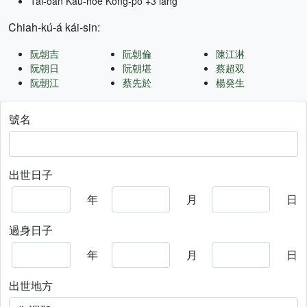
Tâi-oân Kàu-hōe Kong-pò +3 lâng
Chiah-kú-á kái-sin:
阮朝吉
阮朝倫
陳江淋
阮朝日
阮朝堪
蔡超双
阮朝江
蔡先於
楊癸生
號名
出世日子
年
月
日
過身日子
年
月
日
出世地方