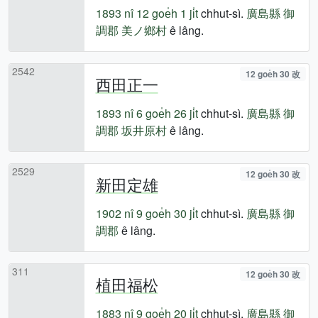
1893 nî
12 goe̍h 1 ji̍t
chhut-sì.
廣島縣
御
調郡
美ノ鄉村
ê lâng.
2542
12 goe̍h 30 改
西田正一
1893 nî
6 goe̍h 26 ji̍t
chhut-sì.
廣島縣
御
調郡
坂井原村
ê lâng.
2529
12 goe̍h 30 改
新田定雄
1902 nî
9 goe̍h 30 ji̍t
chhut-sì.
廣島縣
御
調郡
ê lâng.
311
12 goe̍h 30 改
植田福松
1883 nî
9 goe̍h 20 ji̍t
chhut-sì.
廣島縣
御