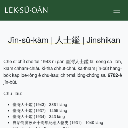
Jîn-sū-kàm | 人士鑑 | Jinshikan
Che sī chi̍t cho͘ tùi 1943 nî pán 臺灣人士鑑 tāi-seng sa-lia̍h,
kiam chham-chiàu kî-tha chhut-chhù ka-thiam jîn-bu̍t hāng-
bo̍k kap lōe-iông ê chu-liāu; chit-má lóng-chóng siu
6702
-ê
jîn-bu̍t.
Chu-liāu:
臺灣人士鑑 (1943) +3861 lâng
臺灣人士鑑 (1937) +1455 lâng
臺灣人士鑑 (1934) +343 lâng
自治制度改正十周年紀念人物史 (1931) +1040 lâng