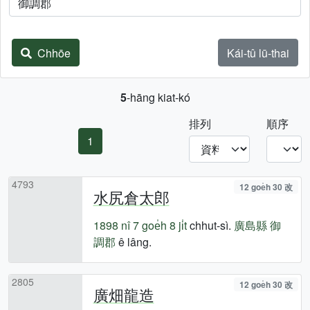
Chhōe
Kái-tû lū-thai
5
-hāng kiat-kó
排列
順序
1
4793
12 goe̍h 30 改
水尻倉太郎
1898 nî
7 goe̍h 8 ji̍t
chhut-sì.
廣島縣
御
調郡
ê lâng.
2805
12 goe̍h 30 改
廣畑龍造