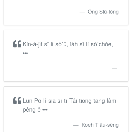
Ông Siú-ióng
Kin-á-ji̍t sī lí só͘ ū, ia̍h sī lí só͘ chòe,
Lūn Po͘-lí-siā sī tī Tâi-tiong tang-lâm-
pêng ê
Koeh Tiâu-sêng