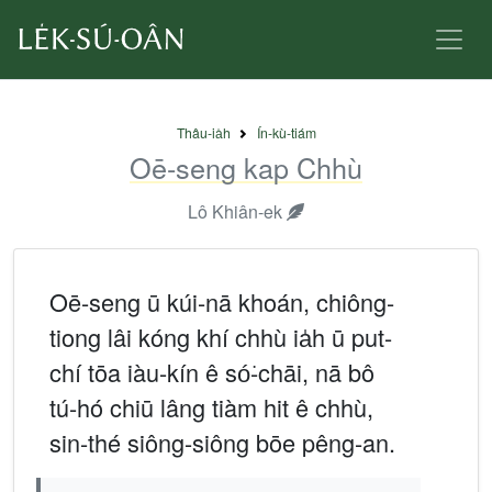
Thâu-ia̍h
Ín-kù-tiám
Oē-seng kap Chhù
Lô Khiân-ek
Oē-seng ū kúi-nā khoán, chiông-
tiong lâi kóng khí chhù ia̍h ū put-
chí tōa iàu-kín ê só͘-chāi, nā bô
tú-hó chiū lâng tiàm hit ê chhù,
sin-thé siông-siông bōe pêng-an.