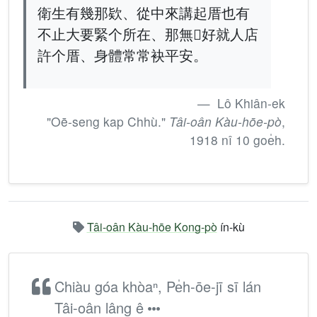
衛生有幾那欵、從中來講起厝也有
不止大要緊个所在、那無𫔘好就人店
許个厝、身體常常袂平安。
Lô Khiân-ek
"Oē-seng kap Chhù."
Tâi-oân Kàu-hōe-pò
,
1918 nî 10 goe̍h.
Tâi-oân Kàu-hōe Kong-pò
ín-kù
Chiàu góa khòaⁿ, Pe̍h-ōe-jī sī lán
Tâi-oân lâng ê