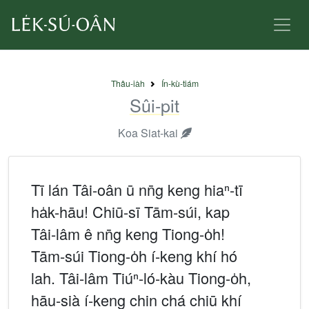
Thâu-ia̍h
Ín-kù-tiám
Sûi-pit
Koa Siat-kai
Tī lán Tâi-oân ū nn̄g keng hiaⁿ-tī
ha̍k-hāu! Chiū-sī Tām-súi, kap
Tâi-lâm ê nn̄g keng Tiong-o̍h!
Tām-súi Tiong-o̍h í-keng khí hó
lah. Tâi-lâm Tiúⁿ-ló-kàu Tiong-o̍h,
hāu-sià í-keng chin chá chiū khí