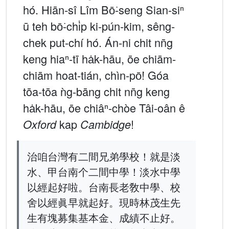
hó. Hiān-sî Lîm Bō͘-seng Sian-siⁿ
ū teh bō͘-chi̍p ki-pún-kim, sêng-
chek put-chí hó. Án-ni chit nn̄g
keng hiaⁿ-tī ha̍k-hāu, ōe chiām-
chiām hoat-tián, chìn-pō͘! Góa
tōa-tōa ǹg-bāng chit nn̄g keng
ha̍k-hāu, ōe chiâⁿ-chòe Tâi-oân ê
kap
!
Oxford
Cambidge
治咱台灣有二間兄弟學校！就是淡
水、甲台南个二間中學！淡水中學
以經起好啦。台南長老敎中學、校
舍以經眞早就起好。現時林茂生先
生有塊募集基本金、成績不止好。