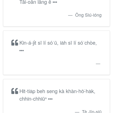
Tâi-oân lâng ê
Ông Siú-ióng
Kin-á-ji̍t sī lí só͘ ū, ia̍h sī lí só͘ chòe,
Hit-tia̍p beh seng kà khàn-hō͘-ha̍k,
chhin-chhiūⁿ
Tè Jîn-siū