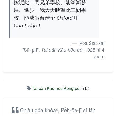
按呢此二間兄弟學校、能漸漸發
展、進步！我大大映望此二間學
校、能成做台灣个
Oxford
甲
Cambidge
！
Koa Siat-kai
"Sûi-pit",
Tâi-oân Kàu-hōe-pò
, 1925 nî 4
goe̍h.
Tâi-oân Kàu-hōe Kong-pò
ín-kù
Chiàu góa khòaⁿ, Pe̍h-ōe-jī sī lán